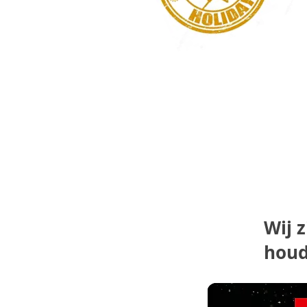
Wij z
houd