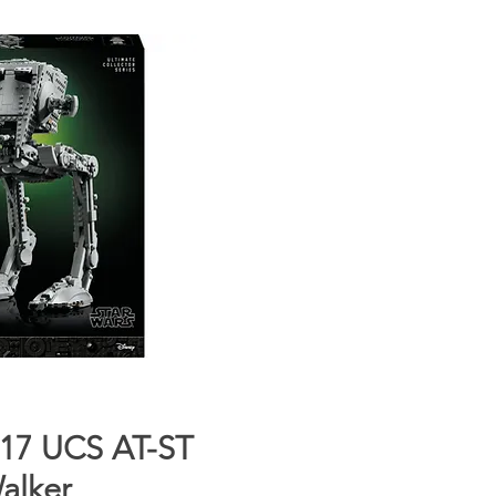
ista rápida
17 UCS AT-ST
alker