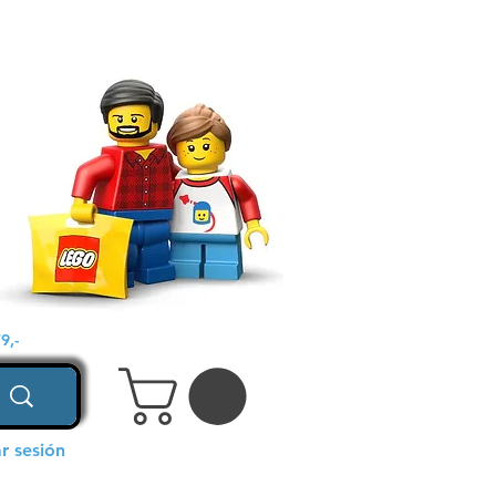
9,-
ar sesión