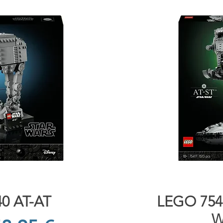
da
V
0 AT-AT
LEGO 754
W