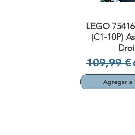
Vista rápi
LEGO 75416
(C1-10P) A
Dro
Precio
109,99 €
Agregar al 