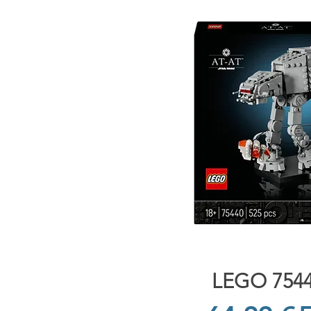
Vista rápi
LEGO 7544