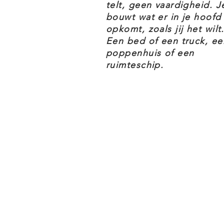
telt, geen vaardigheid. J
bouw Darth Mauls Sith Infiltrat
bouwt wat er in je hoofd
uit Star Wars: The Phantom Me
opkomt, zoals jij het wilt.
kinderen
Een bed of een truck, ee
poppenhuis of een
ruimteschip.
Fantasierijk, avontuurlijk bou
inclusief Darth Maul, Anakin Sky
exclusieve LEGO Star Wars™ Saw 
jarig jubileum met een displays
Speelse details – met uitvouwbar
landingsgestel, 2 schieters met
knopbediening om de 3 DRK-1 Pro
vallen
Bouwspeelgoed om te verzamelen