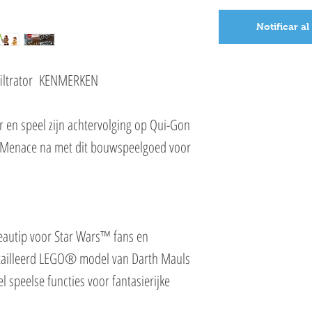
Notificar al
nfiltrator KENMERKEN
r en speel zijn achtervolging op Qui-Gon
m Menace na met dit bouwspeelgoed voor
deautip voor Star Wars™ fans en
etailleerd LEGO® model van Darth Mauls
l speelse functies voor fantasierijke
de vleugels uit en trek het