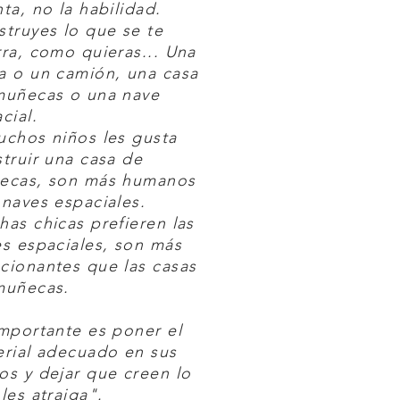
ta, no la habilidad.
truyes lo que se te
ra, como quieras... Una
a o un camión, una casa
muñecas o una nave
cial.
chos niños les gusta
truir una casa de
ecas, son más humanos
naves espaciales.
as chicas prefieren las
s espaciales, son más
cionantes que las casas
muñecas.
mportante es poner el
rial adecuado en sus
s y dejar que creen lo
les atraiga".