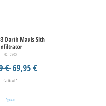
3 Darth Mauls Sith
Infiltrator
SKU: 75383
Precio
Precio
9 € 
69,95 €
de
Cantidad
*
oferta
Agotado