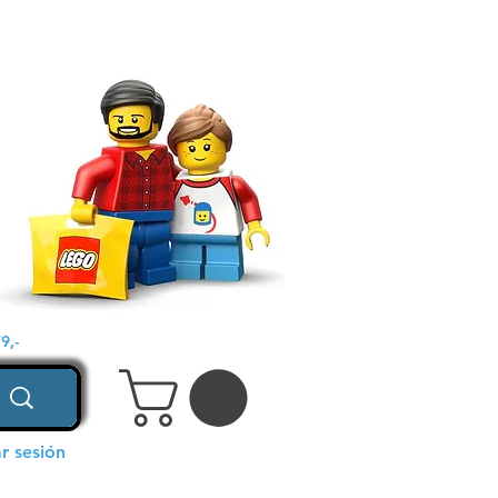
9,-
ar sesión