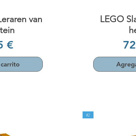
da
V
eraren van
LEGO Sl
tein
h
io
Pr
5 €
72
carrito
Agrega
#2