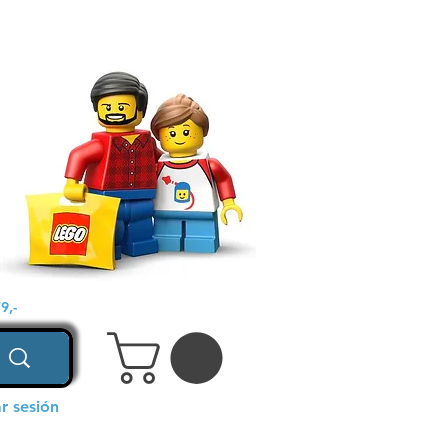
9,-
ar sesión