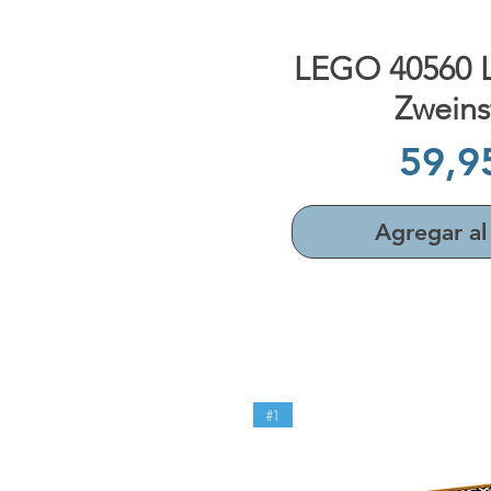
Vista rápi
LEGO 40560 L
Zweins
Prec
59,9
Agregar al 
#1