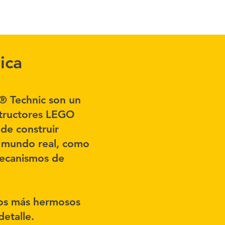
ica
 Technic son un
structores LEGO
de construir
l mundo real, como
mecanismos de
os más hermosos
etalle.