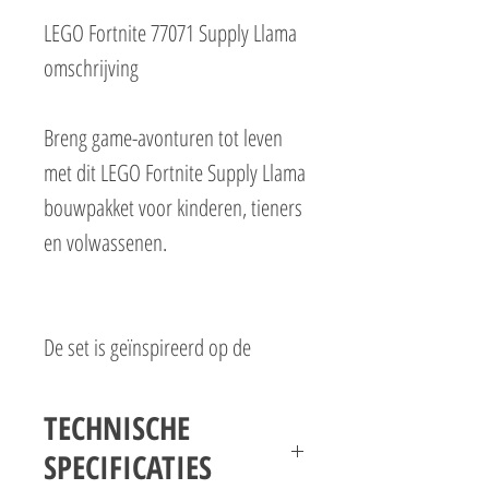
LEGO Fortnite 77071 Supply Llama
omschrijving
Breng game-avonturen tot leven
met dit LEGO Fortnite Supply Llama
bouwpakket voor kinderen, tieners
en volwassenen.
De set is geïnspireerd op de
Fortnite videogame en is geweldig
speelgoed voor 12 jaar en ouder.
TECHNISCHE
SPECIFICATIES
Gamers zullen veel plezier beleven