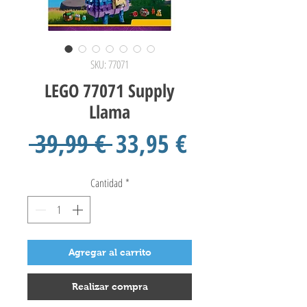
SKU: 77071
LEGO 77071 Supply
Llama
Precio
Precio
 39,99 € 
33,95 €
de
Cantidad
*
oferta
Agregar al carrito
Realizar compra