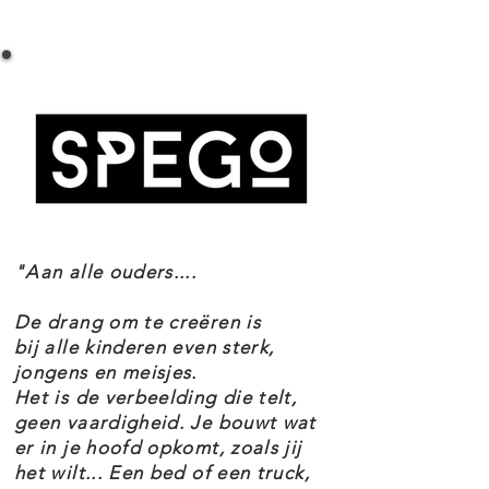
LEGO Fortnite 77071 Supply Llama
aan het in elkaar zetten van de
Specificaties
Fortnite lama-piñata, die bekend
Setnummer 77071
staat als de Supply Llama in de
Leeftijd 12+
Fortnite game. Dit model zit vol
Onderdelen 691
Thema's Fortnite
leuke details voor creatieve
EAN 5702017590998
rollenspellen en heeft een
beweegbare kop en een bek mond
"Aan alle ouders....
die open kan, plus een zadel en
coole buit waaronder een
De drang om te creëren is
Grappler, Slurp Juice, Rough Ruby,
bij alle kinderen even sterk,
jongens en meisjes.
Back Pack, Good Luck Charm, Slap
Het is de verbeelding die telt,
Juice en Dynamite. Deze
geen vaardigheid. Je bouwt wat
er in je hoofd opkomt, zoals jij
accessoires zijn gebaseerd op
het wilt... Een bed of een truck,
populaire voorwerpen uit LEGO