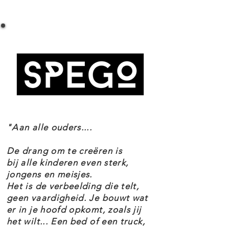
LEGO HARRY POTTER 76421 DOBBY DE
dagboek van Marten Vilijn dat
HUIS-ELF SPECIFICATIES
Harry gebruikte om Dobby te
Setnummer 76421
bevrijden en tante Petunia's
Leeftijd 8+
'zwevende' taart om herinneringen
Onderdelen 403
Thema's Harry Potter
aan klassieke scènes op te roepen.
EAN 5702017462455
Dit bouwbare displaymodel van
"Aan alle ouders....
Dobby de huis-elf is ca. 19 cm
hoog en vormt een magisch
De drang om te creëren is
cadeau voor kinderen vanaf 8 jaar
bij alle kinderen even sterk,
jongens en meisjes.
en verzamelaars van Harry Potter
Het is de verbeelding die telt,
memorabilia. Plaats de figuur van
geen vaardigheid. Je bouwt wat
er in je hoofd opkomt, zoals jij
Dobby op de bouwbare standaard
het wilt... Een bed of een truck,
met naamplaatje om de blikvanger