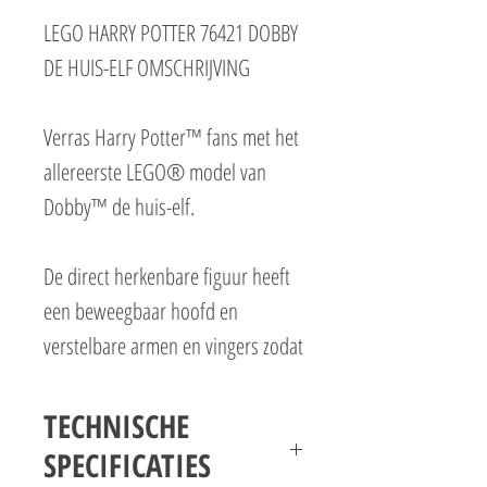
LEGO HARRY POTTER 76421 DOBBY
DE HUIS-ELF OMSCHRIJVING
Verras Harry Potter™ fans met het
allereerste LEGO® model van
Dobby™ de huis-elf.
De direct herkenbare figuur heeft
een beweegbaar hoofd en
verstelbare armen en vingers zodat
Dobby de meegeleverde
accessoires kan vasthouden. Er is
TECHNISCHE
een gedetailleerd bouwbaar model
SPECIFICATIES
van Harry Potters sok met het