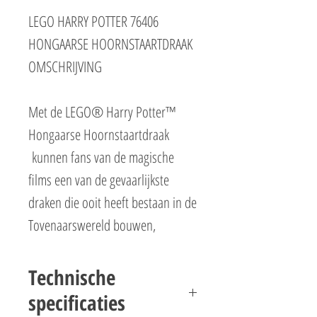
LEGO HARRY POTTER 76406
HONGAARSE HOORNSTAARTDRAAK
OMSCHRIJVING
Met de LEGO® Harry Potter™
Hongaarse Hoornstaartdraak
kunnen fans van de magische
films een van de gevaarlijkste
draken die ooit heeft bestaan in de
Tovenaarswereld bouwen,
neerzetten en laten 'vliegen'.
Technische
Deze versie van het legendarische
specificaties
fabeldier is geschikt voor