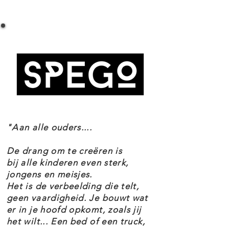
LEGO HARRY POTTER 76406 HONGAARSE
tovenaars, heksen en dreuzels
HOORNSTAART DRAAK SPECIFICATIES
vanaf 10 jaar.
Setnummer 76406
Met dit LEGO model bouw je de
Leeftijd 10+
zwarte schubben, puntige staart en
Onderdelen 671
Thema's Harry Potter
vurige adem van de Hongaarse
EAN 5702017189970
Hoornstaart draak na. Na de
boeiende bouwervaring kun je
"Aan alle ouders....
deze op een mooi plekje
neerzetten. Kinderen kunnen de
De drang om te creëren is
realistisch scharnierende vleugels
bij alle kinderen even sterk,
jongens en meisjes.
van het dier op sierlijke wijze op en
Het is de verbeelding die telt,
neer laten gaan dankzij een hendel
geen vaardigheid. Je bouwt wat
er in je hoofd opkomt, zoals jij
aan de achterkant.
het wilt... Een bed of een truck,
De verzamelfiguur met een