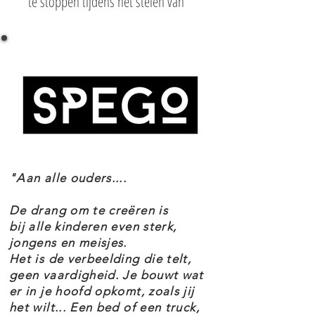
te stoppen tijdens het stelen van
de Mother Box in deze coole LEGO
DC Comics Super Heroes Slag om
Atlantis-set.
Het onderwaterdecor van Atlantis
is voorzien van een grote boog die
je omver kunt werpen met de
"Aan alle ouders....
Super Jumper van de Parademon.
De set bevat ook de Mother Box en
De drang om te creëren is
4 minifiguren met verschillende
bij alle kinderen even sterk,
jongens en meisjes.
wapens voor extra speelplezier.
Het is de verbeelding die telt,
geen vaardigheid. Je bouwt wat
er in je hoofd opkomt, zoals jij
De LEGO 76085 Slag om Atlantis is
het wilt... Een bed of een truck,