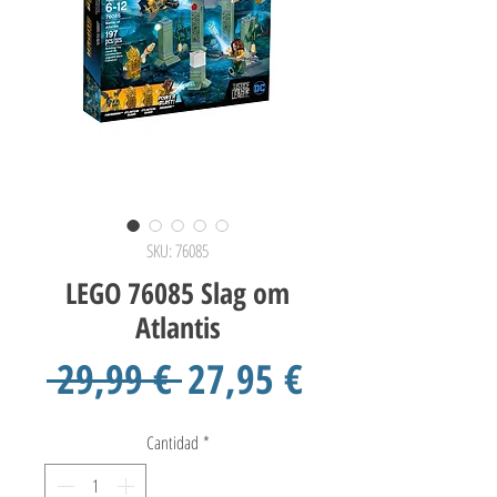
SKU: 76085
LEGO 76085 Slag om
Atlantis
Precio
Precio
 29,99 € 
27,95 €
de
Cantidad
*
oferta