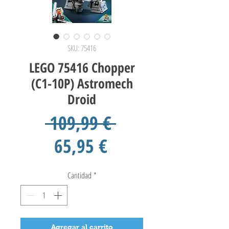
SKU: 75416
LEGO 75416 Chopper
(C1-10P) Astromech
Droid
Precio
 109,99 € 
Precio
65,95 €
de
Cantidad
*
oferta
Agregar al carrito