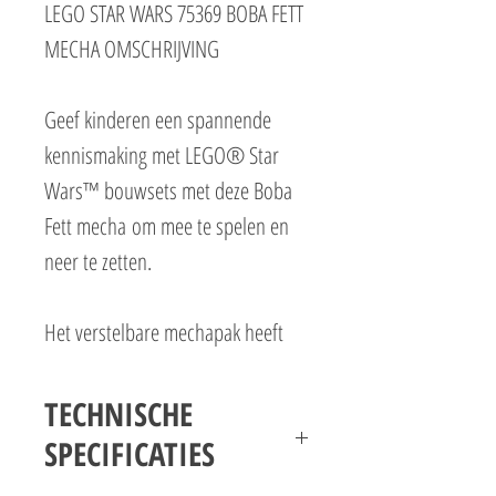
LEGO STAR WARS 75369 BOBA FETT
MECHA OMSCHRIJVING
Geef kinderen een spannende
kennismaking met LEGO® Star
Wars™ bouwsets met deze Boba
Fett mecha om mee te spelen en
neer te zetten.
Het verstelbare mechapak heeft
een cockpit die open kan voor de
LEGO minifiguur van Boba Fett,
TECHNISCHE
een clip voor zijn blastergeweer,
SPECIFICATIES
grijphanden om de grote