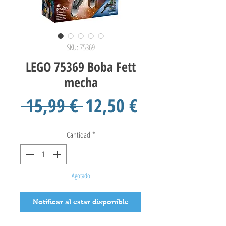
SKU: 75369
LEGO 75369 Boba Fett
mecha
Precio
Precio
 15,99 € 
12,50 €
de
Cantidad
*
oferta
Agotado
Notificar al estar disponible