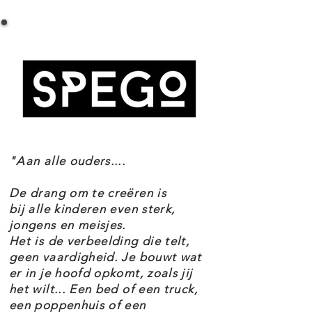
LEGO STAR WARS 75369 BOBA FETT
noppenschietende blaster vast te
MECHA SPECIFICATIES
houden en een groot jetpack met
Setnummer 75369
een snelle schieter voor actiespel.
Leeftijd 6+
De LEGO minifiguur van Boba Fett
Onderdelen 155
Thema's Star Wars
heeft zijn eigen jetpack dat hij in de
EAN 5702017462837
cockpit van de mecha kan dragen.
"Aan alle ouders....
Deze LEGO Star Wars mecha voor
kinderen van 6 jaar en ouder en is
De drang om te creëren is
eenvoudig te bouwen, zodat het
bij alle kinderen even sterk,
jongens en meisjes.
actiespel snel kan beginnen. Maak
Het is de verbeelding die telt,
de creatieve ervaring nog leuker
geen vaardigheid. Je bouwt wat
er in je hoofd opkomt, zoals jij
met de LEGO Builder app met
het wilt... Een bed of een truck,
intuïtieve bouwinstructies, 3D
een poppenhuis of een