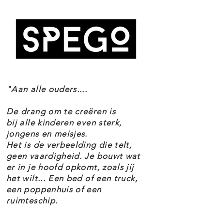
hier ver, ver vandaan terwijl je de
authentieke kenmerken namaakt,
zoals de opvallende rode strepen,
commandobrug en hangar met
daarin een bouwbaar schaalmodel
"Aan alle ouders....
van een Republic Gunship.
De drang om te creëren is
Gemaakt om gezien te worden
bij alle kinderen even sterk,
jongens en meisjes.
Het is de verbeelding die telt,
Met een lengte van ca. 109 cm is
geen vaardigheid. Je bouwt wat
er in je hoofd opkomt, zoals jij
dit bouwbare model een echt
het wilt... Een bed of een truck,
pronkstuk. Het heeft een
een poppenhuis of een
ingebouwde displaystandaard met
ruimteschip.
een informatieplaatje, een speciale