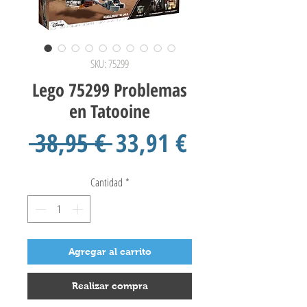
SKU: 75299
Lego 75299 Problemas
en Tatooine
Precio
Precio
 38,95 € 
33,91 €
de
Cantidad
*
oferta
Agregar al carrito
Realizar compra