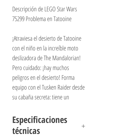
Descripción de LEGO Star Wars
75299 Problema en Tatooine
¡Atraviesa el desierto de Tatooine
con el niño en la increíble moto
deslizadora de The Mandalorian!
Pero cuidado: ¡hay muchos
peligros en el desierto! Forma
equipo con el Tusken Raider desde
su cabaña secreta: tiene un
tirachinas Tusken y un gaffi stick y
está listo para ayudarte. El
Especificaciones
Mandaloriano también tiene un
técnicas
rifle bláster pesado y una pistola