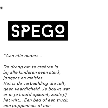
LEGO Star Wars 75297 Resistance X-Wing
Especificaciones
Enseñe a los niños de 4 años en
Número de conjunto 75297
adelante a construir y jugar a roles
Edad 4+
con este Ala-X de la Resistencia
Piezas 60
Temas Guerra de las Galaxias
LEGO® Star Wars ™ (75297). Este
EAN 5702016912661
impresionante juguete de
construcción presenta una versión
"Aan alle ouders....
fácil de construir del caza estelar
de Star Wars: The Force Awakens
De drang om te creëren is
con alas plegables. La minifigura
bij alle kinderen even sterk,
jongens en meisjes.
LEGO de Poe Dameron tiene una
Het is de verbeelding die telt,
pistola bláster y cabe en la cabina
geen vaardigheid. Je bouwt wat
er in je hoofd opkomt, zoals jij
del X-wing. Detrás hay espacio
het wilt... Een bed of een truck,
para la figura LEGO del droide BB-
een poppenhuis of een