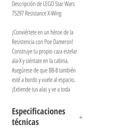
Descripción de LEGO Star Wars
75297 Resistance X-Wing
¡Conviértete en un héroe de la
Resistencia con Poe Dameron!
Construye tu propio caza estelar
ala-X y siéntate en la cabina.
Asegúrese de que BB-8 también
esté a bordo y vuele al espacio.
¡Extiende tus alas y ve a toda
velocidad! Una vez que te hayas
enfrentado a las tropas de la
Especificaciones
Primera Orden, ¡vuela de regreso a
técnicas
casa para celebrar tu victoria!