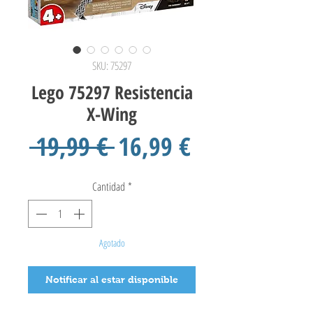
SKU: 75297
Lego 75297 Resistencia
X-Wing
Precio
Precio
 19,99 € 
16,99 €
de
Cantidad
*
oferta
Agotado
Notificar al estar disponible