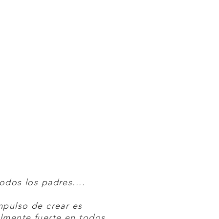
odos los padres....
mpulso de crear es
lmente fuerte en todos