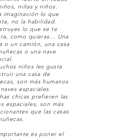
niños, niñas y niños.
a imaginación lo que
ta, no la habilidad.
truyes lo que se te
ra, como quieras... Una
a o un camión, una casa
muñecas o una nave
cial.
chos niños les gusta
truir una casa de
ecas, son más humanos
naves espaciales.
as chicas prefieren las
s espaciales, son más
cionantes que las casas
muñecas.
mportante es poner el