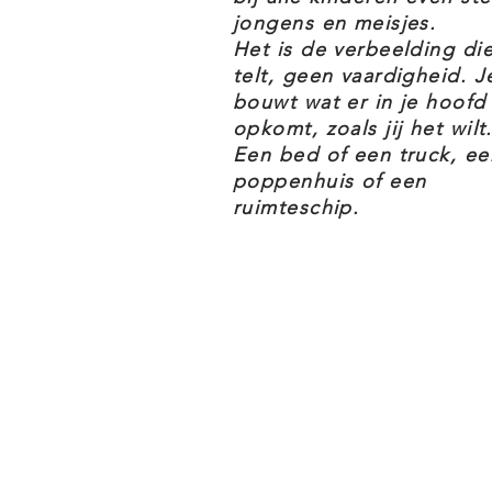
Inclusief 5 minifiguren: Pao, Di
jongens en meisjes.
Death Troopers, plus een K-2SO.
Het is de verbeelding di
telt, geen vaardigheid. J
bouwt wat er in je hoofd
Wapens: 2 blasters voor de Imper
opkomt, zoals jij het wilt.
Bodhi's blaster-pistool en Pao's
Een bed of een truck, ee
poppenhuis of een
ruimteschip.
Accessoires: speciale gevechts-r
Speel fantastische scènes na uit
One.