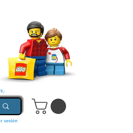
9,-
ar sesión