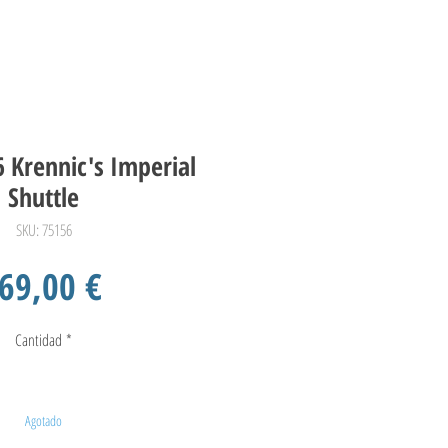
 Krennic's Imperial
Shuttle
SKU: 75156
Precio
69,00 €
Cantidad
*
Agotado