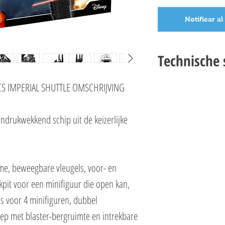
Notificar al
Technische s
LEGO STAR WARS 75156
CS IMPERIAL SHUTTLE OMSCHRIJVING
SPECIFICATIES
Setnummer 75156
indrukwekkend schip uit de keizerlijke
Leeftijd 9+
Onderdelen 863
EAN 5702015593915
me, beweegbare vleugels, voor- en
kpit voor een minifiguur die open kan,
ts voor 4 minifiguren, dubbel
ep met blaster-bergruimte en intrekbare