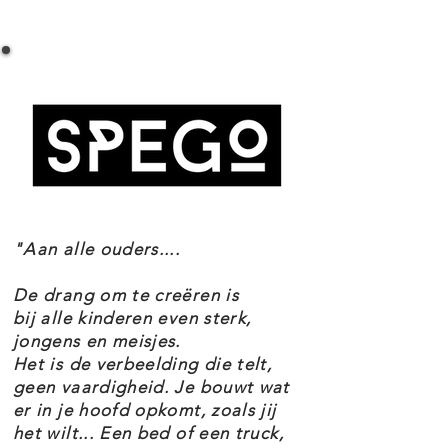
LEGO STAR WARS 75147 STAR SCAVENGER
SPECIFICATIES
De LEGO Star Wars 75147 Star
Setnummer 75147
Scavenger set maakt deel uit van
Leeftijd 8+
het thema Vintage.
Onderdelen 558
EAN 5702015592802
GO STAR WARS 75147 STAR
SCAVENGER KENMERKEN
"Aan alle ouders....
Inclusief 3 minifiguren: Rowan,
De drang om te creëren is
Kordi en Zander, plus R0-GR
bij alle kinderen even sterk,
jongens en meisjes.
(Roger) de vriendelijke Droid.
Het is de verbeelding die telt,
Inclusief veranderbaar ontwerp
geen vaardigheid. Je bouwt wat
er in je hoofd opkomt, zoals jij
met modulaire vleugels, motoren
het wilt... Een bed of een truck,
en blasters, 2 stuks