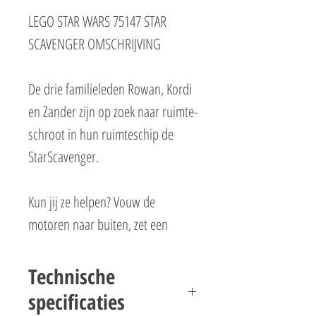
LEGO STAR WARS 75147 STAR
SCAVENGER OMSCHRIJVING
De drie familieleden Rowan, Kordi
en Zander zijn op zoek naar ruimte-
schroot in hun ruimteschip de
StarScavenger.
Kun jij ze helpen? Vouw de
motoren naar buiten, zet een
minifiguur en de vriendelijke Droid
R0-GR in de mini scavenger met
Technische
bergings-laadschop en ga op zoek
specificaties
naar waardevol oud ijzer!