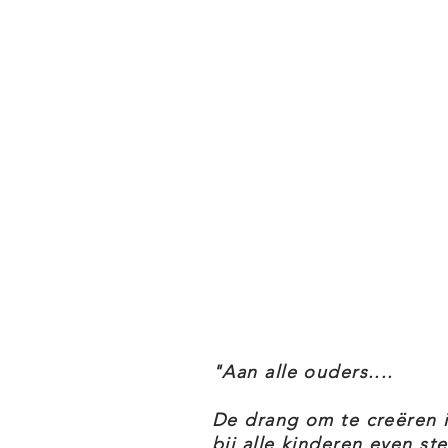
De LEGO Star Wars 75119 Sergean
thema Vintage.
LEGO STAR WARS 75119 SERGEA
De in allerlei standen verstelbar
blaster-geweer met schietfunct
afkoppelbare knuppels op de ru
Laad het blaster-geweer en ope
schieter.
"Aan alle ouders....
De drang om te creëren 
bij alle kinderen even ste