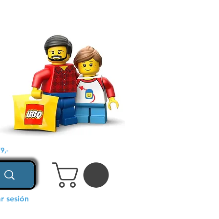
9,-
ar sesión