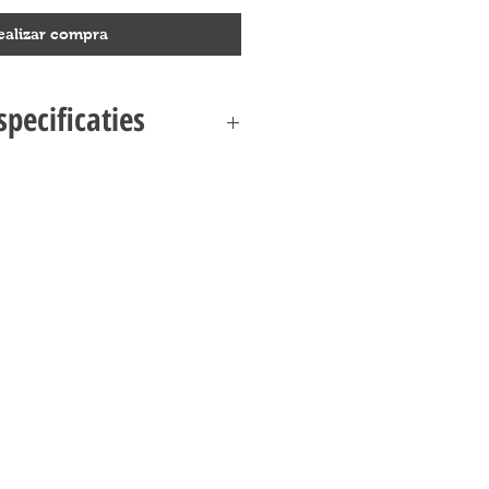
ealizar compra
pecificaties
SERGEANT JYN ERSO SPECIFICATIES