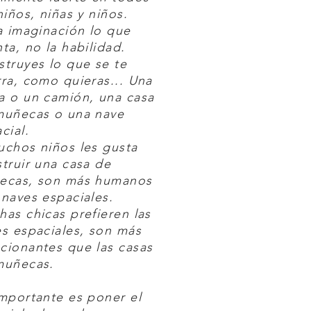
niños, niñas y niños.
a imaginación lo que
ta, no la habilidad.
truyes lo que se te
ra, como quieras... Una
a o un camión, una casa
muñecas o una nave
cial.
chos niños les gusta
truir una casa de
ecas, son más humanos
naves espaciales.
as chicas prefieren las
s espaciales, son más
cionantes que las casas
muñecas.
mportante es poner el