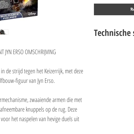
R
Technische s
LEGO STAR WARS 75119 
NT JYN ERSO OMSCHRIJVING
Setnummer 75119
Leeftijd 7+
Onderdelen 104
in de strijd tegen het Keizerrijk, met deze
EAN 5702015593359
elfbouw-figuur van Jyn Erso.
eermechanisme, zwaaiende armen die met
 afneembare knuppels op de rug. Deze
l voor het naspelen van hevige duels uit