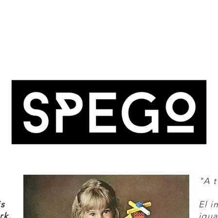
t Jyn Erso set maakt deel uit van het
NT JYN ERSO KENMERKEN
e zelfbouw-figuur van Jyn Erso is inclusief
ie, zwaaiende vechtarmen en
g.
n het vuur met de veermechanisme-
"A t
is
El i
rk,
igua