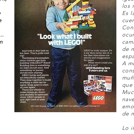
los 
e
Es l
e
cuen
Cons
..
ocur
n
cam
de 
espa
A mu
cons
muñ
que 
Much
nave
emo
de 
Lo i