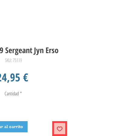
9 Sergeant Jyn Erso
SKU: 75119
Precio
24,95 €
Cantidad
*
r al carrito