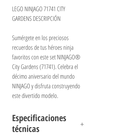
LEGO NINJAGO 71741 CITY
GARDENS DESCRIPCIÓN
Sumérgete en los preciosos
recuerdos de tus héroes ninja
favoritos con este set NINJAGO®
City Gardens (71741). Celebra el
décimo aniversario del mundo
NINJAGO y disfruta construyendo
este divertido modelo.
Hay algo para que los fanáticos de
NINJAGO disfruten en cada piso
Especificaciones
bellamente detallado, incluida una
técnicas
heladería, la tienda de fideos de