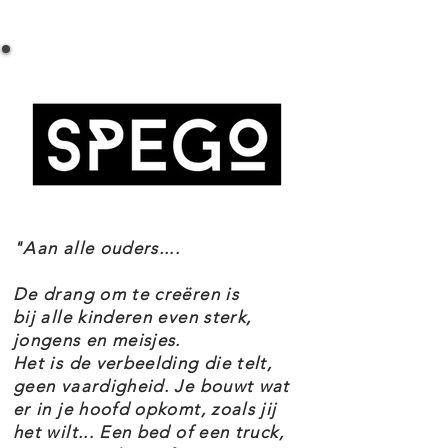
LEGO NINJAGO 71741 CITY GARDENS
Chen, la sala de control y un
ESPECIFICACIONES
museo de la rica historia de los
Número de conjunto 71741
ninjas. El conjunto de construcción
Edad 14+
contiene no menos de 19
Piezas 5685
Temas exclusivos y Ninjago
minifiguras, incluidos todos los
EAN 5702016912692
ninjas y algunos de sus aliados
para una experiencia de
"Aan alle ouders....
construcción y juego aún más
divertida.
De drang om te creëren is
Este impresionante modelo
bij alle kinderen even sterk,
jongens en meisjes.
seguramente complacerá a los
Het is de verbeelding die telt,
fanáticos de NINJAGO de todas las
geen vaardigheid. Je bouwt wat
er in je hoofd opkomt, zoals jij
edades: una torre llena de
het wilt... Een bed of een truck,
nostalgia que los constructores