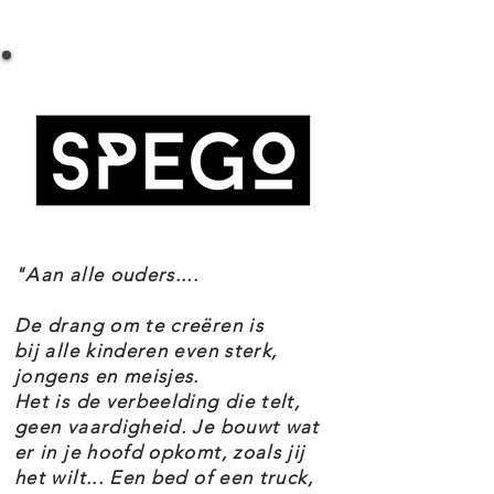
LEGO DREAMZZZ 71472 IZZIE'S NARWAL-
een enge schurk te redden door
LUCHTBALLON SPECIFICATIES
een speelgoed walvis dieren figuur
Setnummer 71472
te bouwen.
Leeftijd 7+
Dit coole LEGO dieren speelgoed
Onderdelen 156
Thema's DREAMZzz
moedigt kinderen aan om hun
EAN 5702017584201
eigen avontuur te kiezen en hun
fantasie de vrije loop te laten door
"Aan alle ouders....
ze 2 bouwmogelijkheden te
bieden.
De drang om te creëren is
bij alle kinderen even sterk,
jongens en meisjes.
Het heeft veel functies, waaronder
Het is de verbeelding die telt,
een bek die open kan en
geen vaardigheid. Je bouwt wat
er in je hoofd opkomt, zoals jij
voldoende ruimte binnenin voor
het wilt... Een bed of een truck,
kleine voorwerpen zoals