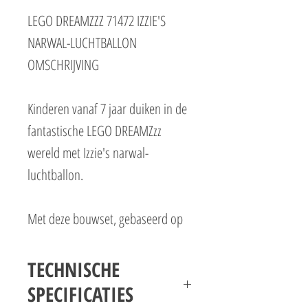
LEGO DREAMZZZ 71472 IZZIE'S
NARWAL-LUCHTBALLON
OMSCHRIJVING
Kinderen vanaf 7 jaar duiken in de
fantastische LEGO DREAMZzz
wereld met Izzie's narwal-
luchtballon.
Met deze bouwset, gebaseerd op
de spannende DREAMZzz tv-serie,
kunnen kinderen LEGO DREAMZzz
TECHNISCHE
Izzie helpen haar dierenvriendje
SPECIFICATIES
Bunchu het konijn uit de greep van