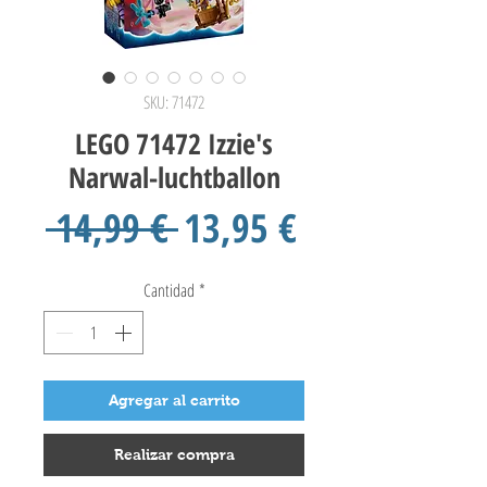
SKU: 71472
LEGO 71472 Izzie's
Narwal-luchtballon
Precio
Precio
 14,99 € 
13,95 €
de
Cantidad
*
oferta
Agregar al carrito
Realizar compra