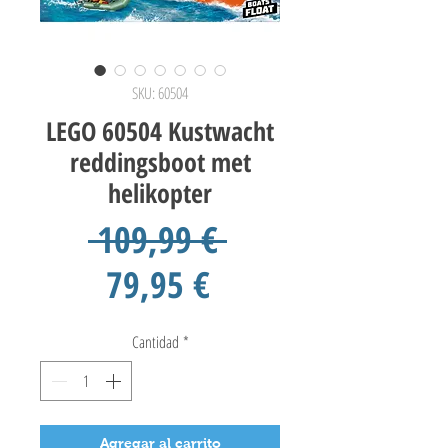
SKU: 60504
LEGO 60504 Kustwacht
reddingsboot met
helikopter
Precio
 109,99 € 
Precio
79,95 €
de
Cantidad
*
oferta
Agregar al carrito