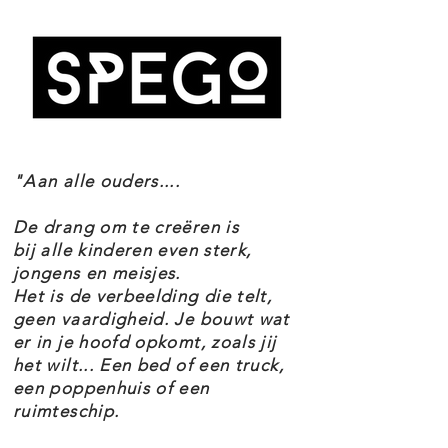
Leeftijd 6+
zetten en de motorkap openen om
Onderdelen 204
Thema's City
de motor te inspecteren, voordat
EAN 5702018031933
ze op een spannend avontuur naar
het platteland vertrekken.
"Aan alle ouders....
Deze bouwbare LEGO City Tractor
is een geweldig cadeau voor een
De drang om te creëren is
bij alle kinderen even sterk,
verjaardag of de feestdagen voor
jongens en meisjes.
jongens, meisjes en kinderen van 6
Het is de verbeelding die telt,
jaar die dol zijn op
geen vaardigheid. Je bouwt wat
er in je hoofd opkomt, zoals jij
landbouwvoertuigen en
het wilt... Een bed of een truck,
fantasierijk spelen. Combineer
een poppenhuis of een
deze set met andere sets uit het
ruimteschip.
LEGO City assortiment (apart