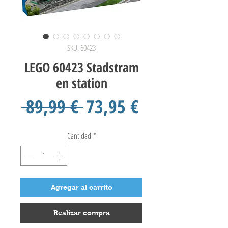
SKU: 60423
LEGO 60423 Stadstram
en station
Precio
Precio
 89,99 € 
73,95 €
de
Cantidad
*
oferta
Agregar al carrito
Realizar compra