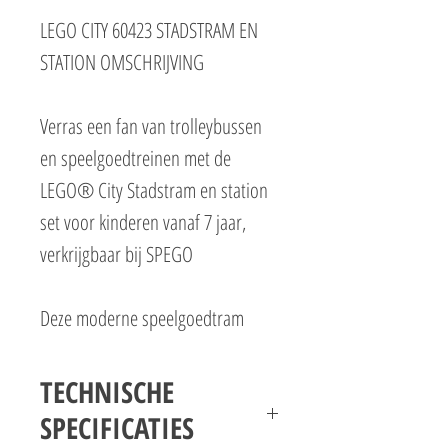
LEGO CITY 60423 STADSTRAM EN
STATION OMSCHRIJVING
Verras een fan van trolleybussen
en speelgoedtreinen met de
LEGO® City Stadstram en station
set voor kinderen vanaf 7 jaar,
verkrijgbaar bij SPEGO
Deze moderne speelgoedtram
heeft 2 bestuurderscabines, een
licht interieur met zitplaatsen en
TECHNISCHE
dubbele deuren. Het station bevat
SPECIFICATIES
een café en een perron met