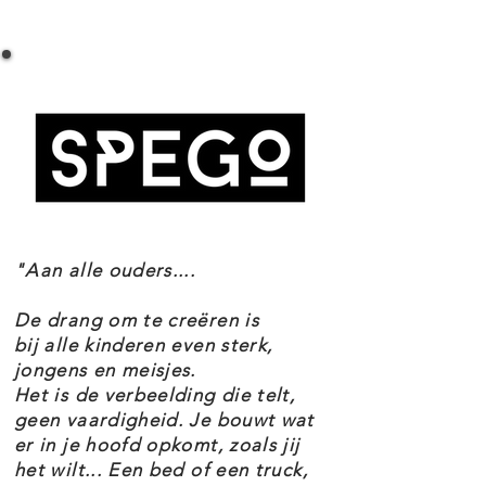
LEGO CITY 60423 STADSTRAM EN STATION
oprijplaten. Deze set is ook
SPECIFICATIES
inclusief 6 minifiguren voor
Setnummer 60423
rollenspellen en verhalen,
Leeftijd 7+
waaronder een personage met een
Onderdelen 811
Thema's City
geleidehond en een personage
EAN 5702017589190
met een rolstoel.
"Aan alle ouders....
Deze LEGO speelset is inclusief
stapsgewijze gedrukte
De drang om te creëren is
bouwinstructies en 3D-instructies
bij alle kinderen even sterk,
jongens en meisjes.
in de LEGO Builder app – een
Het is de verbeelding die telt,
digitale bouwpartner met zoom-
geen vaardigheid. Je bouwt wat
er in je hoofd opkomt, zoals jij
en draaifuncties waarmee
het wilt... Een bed of een truck,
kinderen modellen van alle kanten