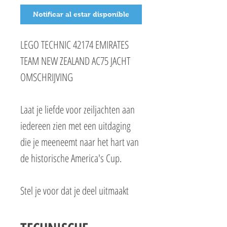
Notificar al estar disponible
LEGO TECHNIC 42174 EMIRATES
TEAM NEW ZEALAND AC75 JACHT
OMSCHRIJVING
Laat je liefde voor zeiljachten aan
iedereen zien met een uitdaging
die je meeneemt naar het hart van
de historische America's Cup.
Stel je voor dat je deel uitmaakt
van het team terwijl je de
vernuftige kenmerken van dit