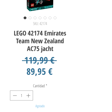
SKU: 42174
LEGO 42174 Emirates
Team New Zealand
AC75 jacht
Precio
 119,99 € 
Precio
89,95 €
de
Cantidad
*
oferta
Agotado