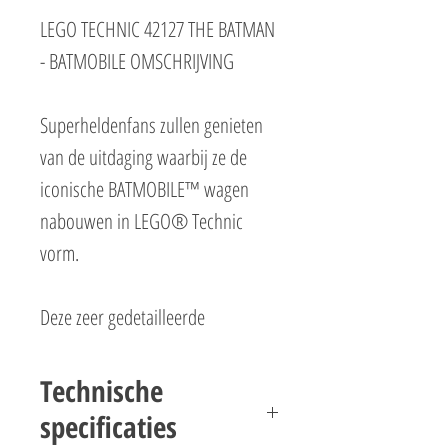
LEGO TECHNIC 42127 THE BATMAN
- BATMOBILE OMSCHRIJVING
Superheldenfans zullen genieten
van de uitdaging waarbij ze de
iconische BATMOBILE™ wagen
nabouwen in LEGO® Technic
vorm.
Deze zeer gedetailleerde
speelgoedauto is geïnspireerd op
de BATMOBILE uit de film THE
Technische
BATMAN (2022) en heeft een
specificaties
levensecht ontwerp boordevol