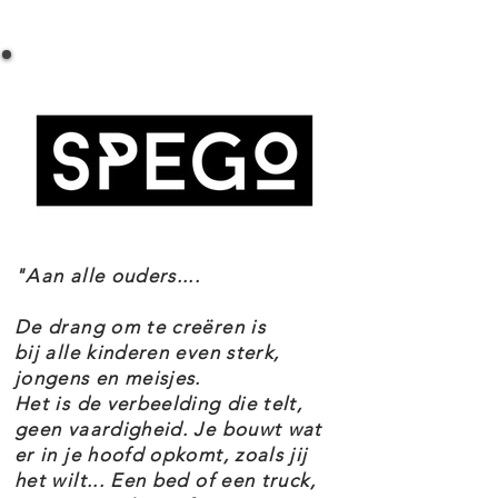
LEGO TECHNIC 42127 THE BATMAN -
coole kenmerken.
BATMOBILE SPECIFICATIES
Setnummer 42127
Het model is inclusief 2
Leeftijd 10+
verlichtingsstenen – 1 rode en 1
Onderdelen 1360
Thema's Technic & Super Heroes
gele. Het rode licht geeft de
doorzichtige motor aan de
achterkant een prachtige gloed,
"Aan alle ouders....
terwijl de gele steen de grille
verlicht. Met voorwielbesturing,
De drang om te creëren is
differentieel op de achterwielen en
bij alle kinderen even sterk,
jongens en meisjes.
ronddraaiende vlam, plus deuren
Het is de verbeelding die telt,
en motorkap die open kunnen.
geen vaardigheid. Je bouwt wat
er in je hoofd opkomt, zoals jij
het wilt... Een bed of een truck,
De realistische bewegingen en