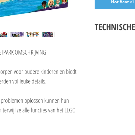
Notificar al
TECHNISCHE
LEGO FRIENDS 41737 S
Setnummer 41737
ETPARK OMSCHRIJVING
Leeftijd 12+
Onderdelen 1348
orpen voor oudere kinderen en biedt
Thema's Friends
EAN 5702017415222
den vol leuke details.
ag problemen oplossen kunnen hun
 terwijl ze alle functies van het LEGO