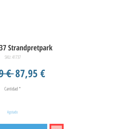
37 Strandpretpark
SKU: 41737
Precio
Precio
9 € 
87,95 €
de
Cantidad
*
oferta
Agotado