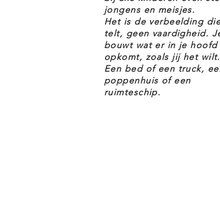
LEGO FRIENDS 41737 STRANDP
jongens en meisjes.
Het is de verbeelding di
telt, geen vaardigheid. J
Een geavanceerd bouwmodel – k
bouwt wat er in je hoofd
zullen genieten van het bouwen
opkomt, zoals jij het wilt.
(41737) met een bewegende attra
Een bed of een truck, ee
poppenhuis of een
Vol leuke kenmerken en functies 
ruimteschip.
dubbele draaifunctie, een golf
schietspel waarbij de 2 rijen d
LEGO® Technic elementen – dez
beweging en extra realisme toe
4 personages – inclusief LEGO®
Charli, plus alternatieve hoofd
gezichtsuitdrukkingen kunnen ve