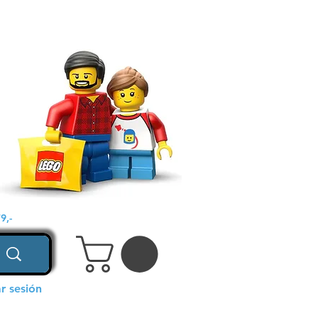
9,-
ar sesión