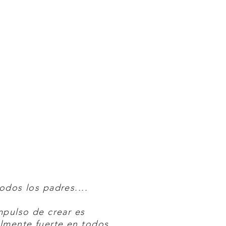
odos los padres....
mpulso de crear es
lmente fuerte en todos