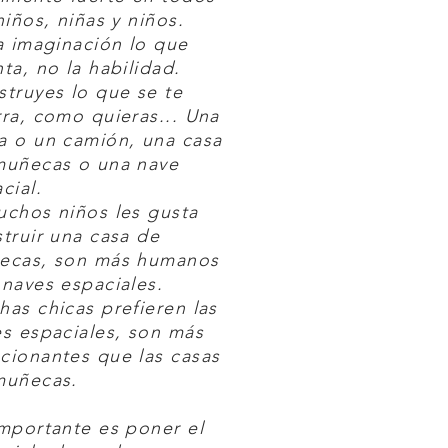
niños, niñas y niños.
a imaginación lo que
ta, no la habilidad.
truyes lo que se te
ra, como quieras... Una
a o un camión, una casa
muñecas o una nave
cial.
chos niños les gusta
truir una casa de
ecas, son más humanos
naves espaciales.
as chicas prefieren las
s espaciales, son más
cionantes que las casas
muñecas.
mportante es poner el