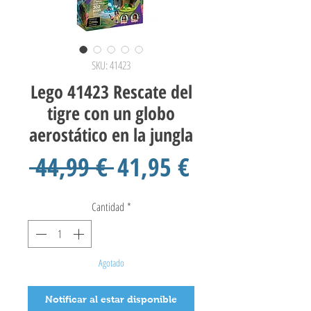
SKU: 41423
Lego 41423 Rescate del
tigre con un globo
aerostático en la jungla
Precio
Precio
 44,99 € 
41,95 €
de
Cantidad
*
oferta
Agotado
Notificar al estar disponible