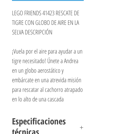
LEGO FRIENDS 41423 RESCATE DE
TIGRE CON GLOBO DE AIRE EN LA
SELVA DESCRIPCIÓN
¡Vuela por el aire para ayudar a un
tigre necesitado! Únete a Andrea
en un globo aerostático y
embárcate en una atrevida misión
para rescatar al cachorro atrapado
en lo alto de una cascada
atronadora. Mantenga el globo
derecho cuando el tigre salte a la
Especificaciones
canasta. Una vez de vuelta en el
técnicas