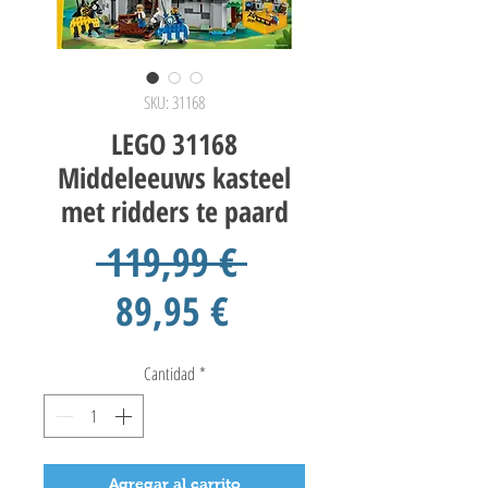
SKU: 31168
LEGO 31168
Middeleeuws kasteel
met ridders te paard
Precio
 119,99 € 
Precio
89,95 €
de
Cantidad
*
oferta
Agregar al carrito