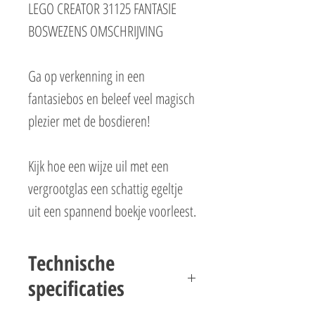
LEGO CREATOR 31125 FANTASIE
BOSWEZENS OMSCHRIJVING
Ga op verkenning in een
fantasiebos en beleef veel magisch
plezier met de bosdieren!
Kijk hoe een wijze uil met een
vergrootglas een schattig egeltje
uit een spannend boekje voorleest.
Bouw deze dieren later om in een
prachtig hertje en een konijn die
Technische
samen spelen of in een schattig
specificaties
eekhoorntje dat op een eikel zit te