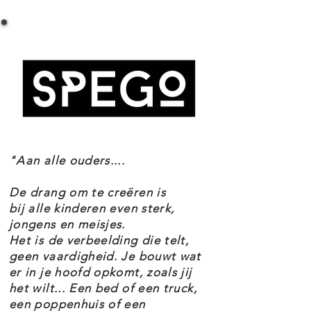
LEGO CREATOR 31125 FANTASIE
knabbelen. Het magische plezier
BOSWEZENS SPECIFICATIES
stopt nooit met deze geweldige
Setnummer 31125
3in1 set.
Leeftijd 7+
Onderdelen 175
Thema's Creator
De LEGO Creator 31125 Fantasie
EAN 5702017117454
boswezens set maakt deel uit van
het thema Creator.
"Aan alle ouders....
LEGO CREATOR 31125 FANTASIE
De drang om te creëren is
BOSWEZENS KENMERKEN
bij alle kinderen even sterk,
jongens en meisjes.
Het is de verbeelding die telt,
3 dierenscènes in 1 set – Met deze
geen vaardigheid. Je bouwt wat
er in je hoofd opkomt, zoals jij
LEGO® Creator 3in1 Fantasie
het wilt... Een bed of een truck,
boswezens (31125) set kunnen
een poppenhuis of een