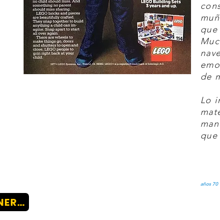
cons
muñ
que 
Much
nave
emo
de 
Lo i
mate
mano
que 
años 70
VERZENDING & RETOURNEREN