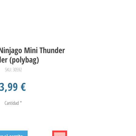
Ninjago Mini Thunder
der (polybag)
SKU: 30592
Precio
3,99 €
Cantidad
*