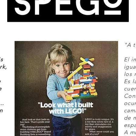
"A t
is
El i
rk,
igua
los 
e
Es l
e
cuen
Cons
..
ocur
n
cam
de 
espa
A mu