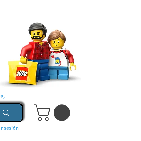
9,-
ar sesión