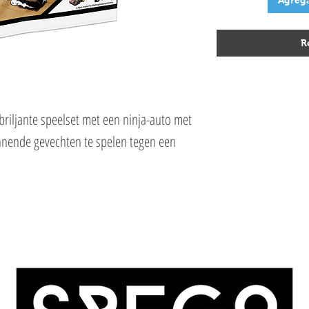
Agrega
R
 briljante speelset met een ninja-auto met
ende gevechten te spelen tegen een