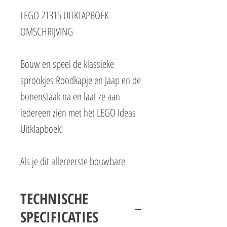
LEGO 21315 UITKLAPBOEK
OMSCHRIJVING
Bouw en speel de klassieke
sprookjes Roodkapje en Jaap en de
bonenstaak na en laat ze aan
iedereen zien met het LEGO Ideas
Uitklapboek!
Als je dit allereerste bouwbare
pop-upboek van LEGO stenen
openmaakt zie je het beroemde
TECHNISCHE
huisje van grootmoeder in het bos
SPECIFICATIES
met een deur die open kan, een