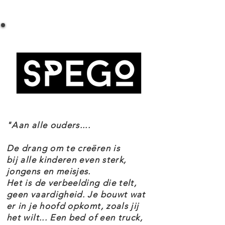
LEGO 21315 UITKLAPBOEK SPECIFICATIES
bed en een keuken. Speel het
Setnummer 21315
moment na waarop Roodkapje de
Leeftijd 12+
wolf ontmoet of vervang
Onderdelen 859
grootmoeders huisje door het
Thema's Vintage
EAN 5702016333244
kasteel van de reus, hoog in de
wolken. Dit verzamelspeelgoed
bevat genoeg stenen om beide
"Aan alle ouders....
sprookjes te bouwen, maar je kunt
natuurlijk ook een eigen verhaal
De drang om te creëren is
bouwen voor een geweldig creatief
bij alle kinderen even sterk,
jongens en meisjes.
cadeau. Deze LEGO set is inclusief
Het is de verbeelding die telt,
een boekje met een korte
geen vaardigheid. Je bouwt wat
er in je hoofd opkomt, zoals jij
geschiedenis van pop-upboeken,
het wilt... Een bed of een truck,
een beknopte geschiedenis van elk