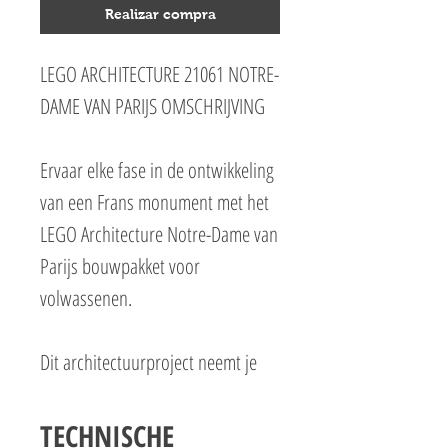
Realizar compra
LEGO ARCHITECTURE 21061 NOTRE-
DAME VAN PARIJS OMSCHRIJVING
Ervaar elke fase in de ontwikkeling
van een Frans monument met het
LEGO Architecture Notre-Dame van
Parijs bouwpakket voor
volwassenen.
Dit architectuurproject neemt je
mee op een historische bouwreis
die in 1163 begon toen de eerste
TECHNISCHE