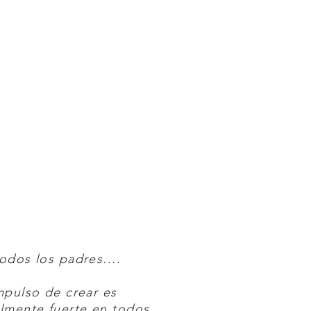
odos los padres....
mpulso de crear es
lmente fuerte en todos