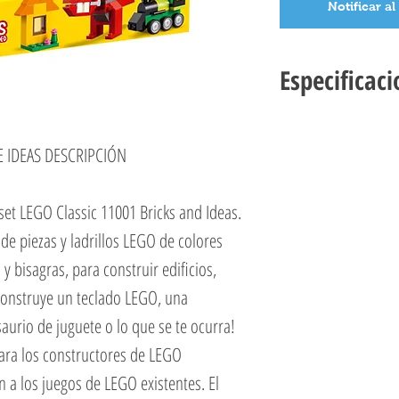
Notificar al
Especificaci
LEGO CLASSIC 11001 LA
Número de conjunto 11
E IDEAS DESCRIPCIÓN
Edad 4+
Piezas 123
set LEGO Classic 11001 Bricks and Ideas.
Temas Clásicos
EAN 5702016367768
de piezas y ladrillos LEGO de colores
 y bisagras, para construir edificios,
¡Construye un teclado LEGO, una
aurio de juguete o lo que se te ocurra!
para los constructores de LEGO
 a los juegos de LEGO existentes. El