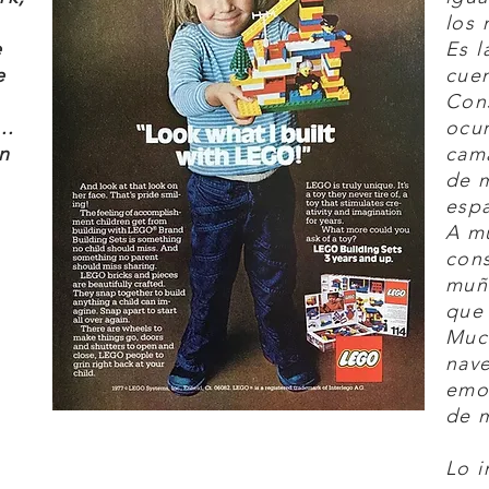
los 
e
Es l
e
cuen
Cons
..
ocur
n
cam
de 
espa
A mu
cons
muñ
que 
Much
nave
emo
de 
Lo i