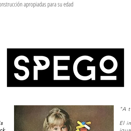
construcción apropiadas para su edad
rar sus habilidades de construcción
and Ideas es parte del tema Classic.
E IDEAS CARACTERÍSTICAS
ruedas y bisagras para construir modelos
rillantes con las que puedes jugar
no, una casa, un tren o lo que se te
"A t
para niños creativos.
is
El i
rk,
igua