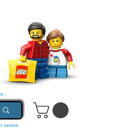
9,-
ar sesión