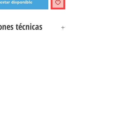
 estar disponible
ones técnicas
DRILLOS E IDEAS ESPECIFICACIONES
001