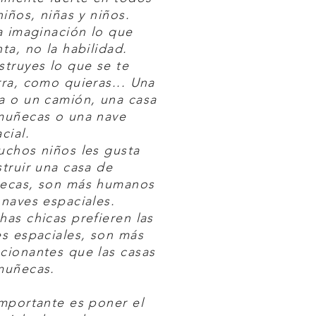
niños, niñas y niños.
a imaginación lo que
ta, no la habilidad.
truyes lo que se te
ra, como quieras... Una
a o un camión, una casa
muñecas o una nave
cial.
chos niños les gusta
truir una casa de
ecas, son más humanos
naves espaciales.
as chicas prefieren las
s espaciales, son más
cionantes que las casas
muñecas.
mportante es poner el