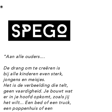
Balings, Frodo, mevrouw Trotsvoet,
boer Trotsvoet, Merijn, Pepijn,
Roosje, Sam en Gandalf de Grijze.
Bouw Bilbo's hobbithol in de
heuvels na, compleet met een
ronde deur en een prachtig
"Aan alle ouders....
ingericht interieur met een hal,
studeerkamer en salon. Breng
De drang om te creëren is
scènes tot leven met interactieve
bij alle kinderen even sterk,
jongens en meisjes.
functies. Verander een brandende
Het is de verbeelding die telt,
brief in de Ene Ring of laat Bilbo
geen vaardigheid. Je bouwt wat
er in je hoofd opkomt, zoals jij
verdwijnen met een draai aan de
het wilt... Een bed of een truck,
knop. Deze set zit boordevol
een poppenhuis of een