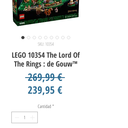
SKU: 10354
LEGO 10354 The Lord Of
The Rings : de Gouw™
Precio
 269,99 € 
Precio
239,95 €
de
Cantidad
*
oferta