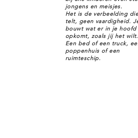
De LEGO Creator Expert 10298 Ve
jongens en meisjes.
thema's Exclusives & Creator Exp
Het is de verbeelding di
telt, geen vaardigheid. J
bouwt wat er in je hoofd
LEGO CREATOR EXPERT 10298 V
opkomt, zoals jij het wilt.
Een bed of een truck, ee
poppenhuis of een
Zet je eigen LEGO® Vespa 125 i
ruimteschip.
van een Italiaans icoon met de
Geïnspireerd op het origineel 
heeft enkelzijdige voorwielophan
kan met daaronder een van ste
stuur
Extra details – De puntjes op de 