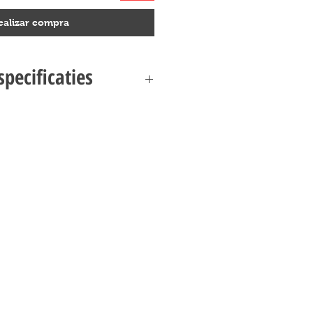
ealizar compra
pecificaties
0298 VESPA 125 SPECIFICATIES
tor Expert