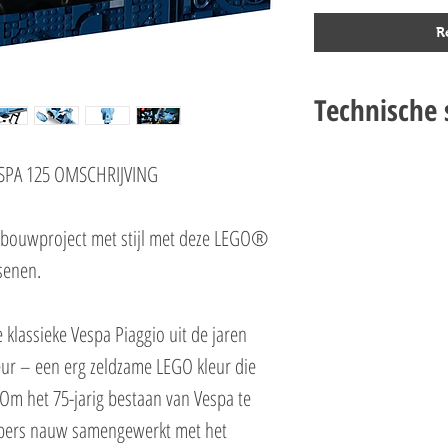
R
Technische s
LEGO CREATOR EXPERT 1
ESPA 125 OMSCHRIJVING
Setnummer 10298
Leeftijd 18+
Onderdelen 1106
 bouwproject met stijl met deze LEGO®
Thema's Exclusives&Crea
senen.
EAN 5702017151861
 klassieke Vespa Piaggio uit de jaren
eur – een erg zeldzame LEGO kleur die
Om het 75-jarig bestaan van Vespa te
pers nauw samengewerkt met het