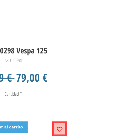
0298 Vespa 125
SKU: 10298
Precio
Precio
9 € 
79,00 €
de
Cantidad
*
oferta
r al carrito