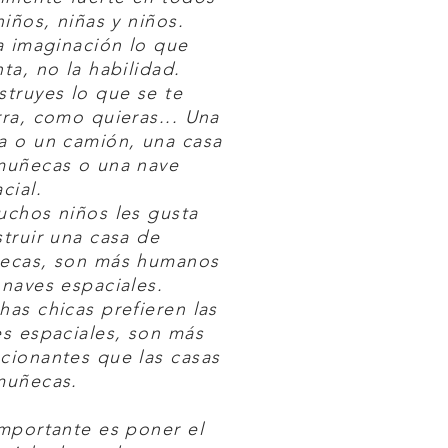
niños, niñas y niños.
a imaginación lo que
ta, no la habilidad.
truyes lo que se te
ra, como quieras... Una
a o un camión, una casa
muñecas o una nave
cial.
chos niños les gusta
truir una casa de
ecas, son más humanos
naves espaciales.
as chicas prefieren las
s espaciales, son más
cionantes que las casas
muñecas.
mportante es poner el