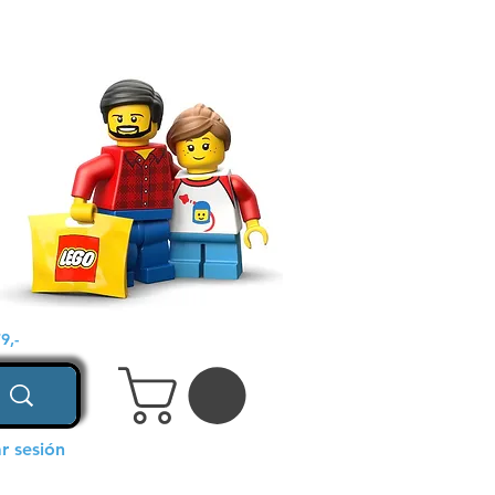
9,-
ar sesión