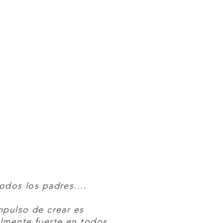
odos los padres....
mpulso de crear es
lmente fuerte en todos