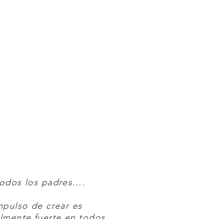
odos los padres....
mpulso de crear es
lmente fuerte en todos