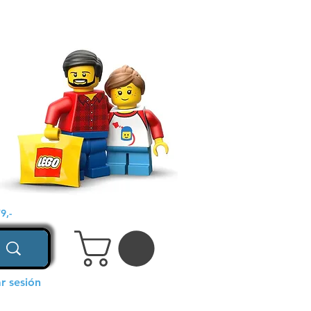
9,-
ar sesión