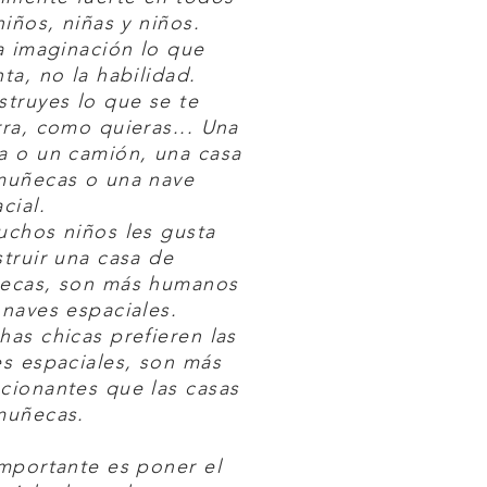
niños, niñas y niños.
a imaginación lo que
ta, no la habilidad.
truyes lo que se te
ra, como quieras... Una
a o un camión, una casa
muñecas o una nave
cial.
chos niños les gusta
truir una casa de
ecas, son más humanos
naves espaciales.
as chicas prefieren las
s espaciales, son más
cionantes que las casas
muñecas.
mportante es poner el