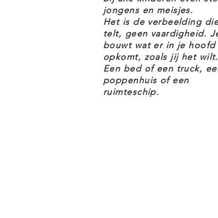
LEGO fans.
jongens en meisjes.
Het is de verbeelding di
telt, geen vaardigheid. J
De LEGO Creator Expert 10276 C
bouwt wat er in je hoofd
thema's Exclusives & Creator Exp
opkomt, zoals jij het wilt.
Een bed of een truck, ee
poppenhuis of een
LEGO CREATOR EXPERT 10276 
ruimteschip.
Breng je eigen versie van het i
deze boeiende en meeslepende
modelbouwset voor volwassene
Met een ontzagwekkend aantal v
Colosseum de grootste LEGO® s
urenlange ontspanning gegaran
LEGO stenen bouwen.