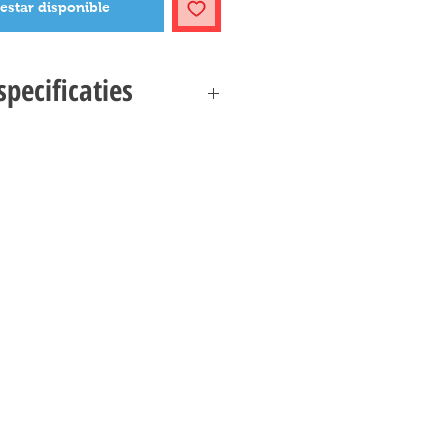
 estar disponible
pecificaties
10276 COLOSSEUM SPECIFICATIES
eator Expert