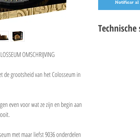
Notificar al
Technische s
LEGO CREATOR EXPERT 
Setnummer 10276
COLOSSEUM OMSCHRIJVING
Leeftijd 18+
Onderdelen 9036
met de grootsheid van het Colosseum in
Thema's Exclusives & Cr
EAN 5702016668032
gen even voor wat ze zijn en begin aan
ooit.
sseum met maar liefst 9036 onderdelen