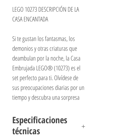
LEGO 10273 DESCRIPCIÓN DE LA
CASA ENCANTADA
Si te gustan los fantasmas, los
demonios y otras criaturas que
deambulan por la noche, la Casa
Embrujada LEGO® (10273) es el
set perfecto para ti. Olvídese de
sus preocupaciones diarias por un
tiempo y descubra una sorpresa
tras otra con este proyecto de
construcción especial: ¡la Casa
Especificaciones
Encantada!
técnicas
Experimente horas de diversión