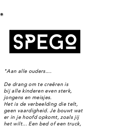
LEGO 10273 ESPECIFICACIONES DE LA CASA
construyendo con este
EMBUJADA
impresionante modelo de casa
Número de conjunto 10273
embrujada y admire todos los
Edad 18+
hermosos detalles escondidos en
Piezas 3231
Exclusivos de temas y experto en creadores
esta casa embrujada. La casa se
EAN 5702016668001
puede abrir, por lo que puede ver
fácilmente el interior. Aquí
"Aan alle ouders....
descubrirá una atracción de caída
libre en funcionamiento y puertas
De drang om te creëren is
automáticas en la parte superior
bij alle kinderen even sterk,
jongens en meisjes.
de la torre. Observa cómo se
Het is de verbeelding die telt,
cierran las puertas delanteras
geen vaardigheid. Je bouwt wat
er in je hoofd opkomt, zoals jij
encantadas para obtener un efecto
het wilt... Een bed of een truck,
fantasmal.