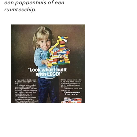
een poppenhuis of een
ruimteschip.
Combina el set con piezas LEGO
Powered Up (se venden por
separado) para controlar el
ascensor con la aplicación
Powered Up.
Esta casa embrujada es parte de
una serie de juegos de
construcción LEGO para adultos
que aman los diseños ingeniosos.
Además, el modelo es un regalo
inquietantemente bueno para un
"A todos los padres....
cumpleaños, Navidad o cualquier