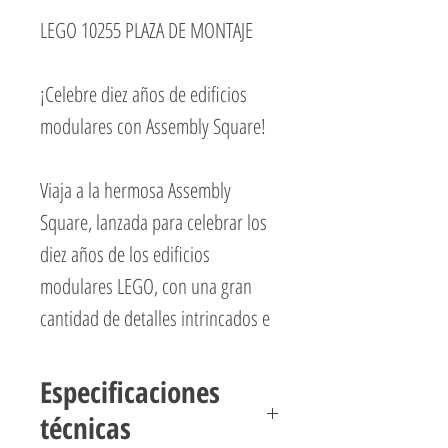
LEGO 10255 PLAZA DE MONTAJE
¡Celebre diez años de edificios
modulares con Assembly Square!
Viaja a la hermosa Assembly
Square, lanzada para celebrar los
diez años de los edificios
modulares LEGO, con una gran
cantidad de detalles intrincados e
insuperables y sorpresas ocultas.
Las partes fácilmente extraíbles del
Especificaciones
edificio dan acceso al interior
técnicas
altamente detallado, que consta de