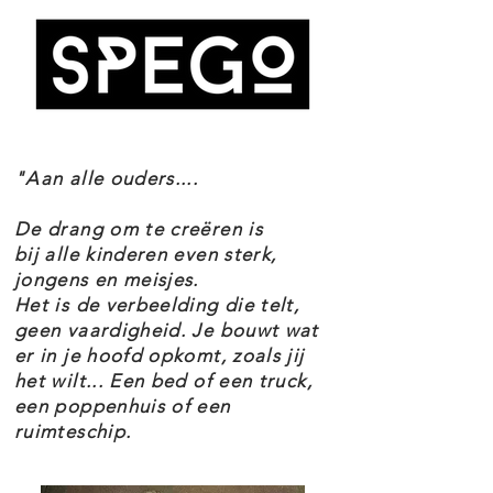
spinnenweb, valstrikken, glijbaan,
katapulten en een troon met
liftfunctie. Gebruik de rammer-
functie om de Scout Trooper
speeder uit te schakelen, net als in
"Aan alle ouders....
de film! Realistische details als
touwbruggen, blad- en liaan-
De drang om te creëren is
elementen, keuken, provisiekamer,
bij alle kinderen even sterk,
jongens en meisjes.
slaapkamer en een kamer om
Het is de verbeelding die telt,
plannen te maken. Het Ewok dorp
geen vaardigheid. Je bouwt wat
er in je hoofd opkomt, zoals jij
vormt de perfecte aanvulling op je
het wilt... Een bed of een truck,
LEGO® Star Wars collectie.
een poppenhuis of een
Inclusief R2-D2™ en 16 minifiguren
ruimteschip.
met wapens: Luke Skywalker™,